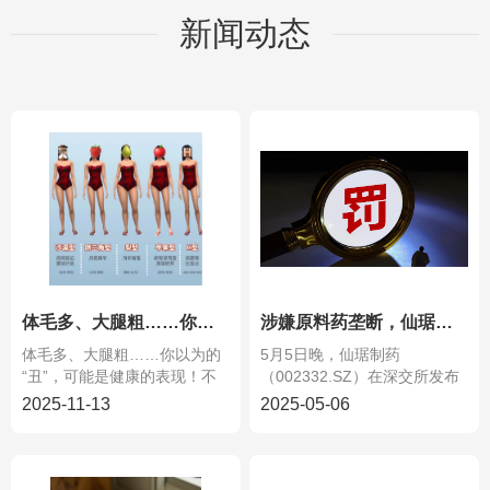
新闻动态
体毛多、大腿粗……你以为的“丑”，可能是健康的表现
涉嫌原料药垄断，仙琚制药被罚没1.95亿元
体毛多、大腿粗……你以为的
5月5日晚，仙琚制药
“丑”，可能是健康的表现！不
（002332.SZ）在深交所发布
知从何时起，我们...
公告称，公司收到...
2025-11-13
2025-05-06