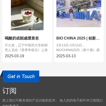
喝酸奶或能减缓衰老
BIO CHINA 2025 | 创新驱动・生态共建 易贸生
不久前，辽宁中医药大学的研
3月13日-3月15日，
究人员在《营养学前沿》上发
BIOCHINA2025（第十届）易
表了一篇研究论文。...
贸生物产业...
2025-03-19
2025-03-13
订阅
跟上我们不断发展的产品功能和技术。 输入您的电子邮件并订阅我们