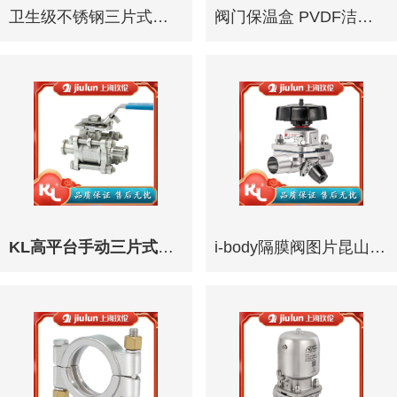
卫生级不锈钢三片式气动卡式球阀316L昆山新莱KL厂家直销
阀门保温盒 PVDF洁净阀门保温可拆卸式阀门保温壳
KL高平台手动三片式焊卡接球阀价格昆山新莱厂家直销卫生级球阀
i-body隔膜阀图片昆山新莱KL GEMUE宝帝IBODY